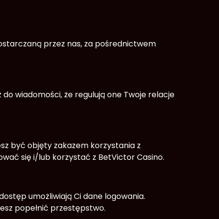
 dostarczaną przez nas, za pośrednictwem
 do wiadomości, że regulują one Twoje relacje
żesz być objęty zakazem korzystania z
ać się i/lub korzystać z BetVictor Casino.
 dostęp umożliwiają Ci dane logowania.
żesz popełnić przestępstwo.