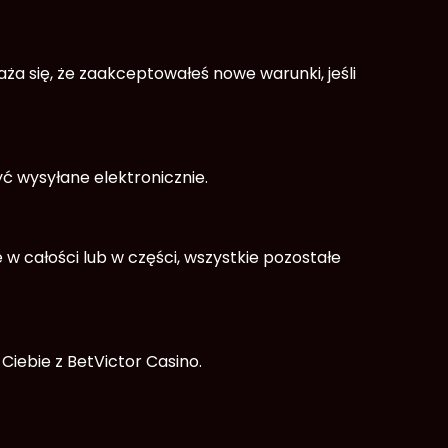
 się, że zaakceptowałeś nowe warunki, jeśli
 wysyłane elektronicznie.
w całości lub w części, wszystkie pozostałe
iebie z BetVictor Casino.