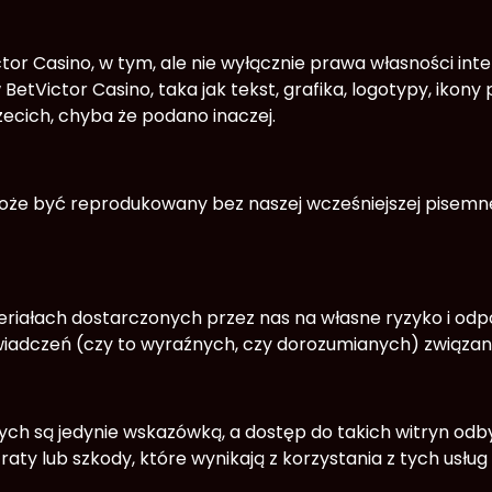
r Casino, w tym, ale nie wyłącznie prawa własności intel
etVictor Casino, taka jak tekst, grafika, logotypy, ikon
ecich, chyba że podano inaczej.
oże być reprodukowany bez naszej wcześniejszej pisemnej
teriałach dostarczonych przez nas na własne ryzyko i od
świadczeń (czy to wyraźnych, czy dorozumianych) związan
wych są jedynie wskazówką, a dostęp do takich witryn odb
raty lub szkody, które wynikają z korzystania z tych usług