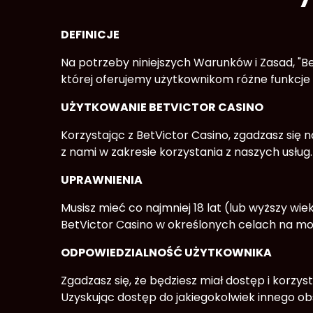
DEFINICJE
Na potrzeby niniejszych Warunków i Zasad, "B
której oferujemy użytkownikom różne funkcje i
UŻYTKOWANIE
BETVICTOR CASINO
Korzystając z BetVictor Casino, zgadzasz się 
z nami w zakresie korzystania z naszych usług.
UPRAWNIENIA
Musisz mieć co najmniej 18 lat (lub wyższy wi
BetVictor Casino w określonych celach na mocy
ODPOWIEDZIALNOŚĆ UŻYTKOWNIKA
Zgadzasz się, że będziesz miał dostęp i korzys
Uzyskując dostęp do jakiegokolwiek innego ob