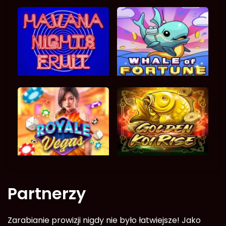
Partnerzy
Zarabianie prowizji nigdy nie było łatwiejsze! Jako