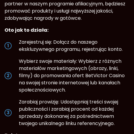
partner w naszym programie afiliacyjnym, będziesz
promować produkty i usługi najwyższej jakości,
zdobywając nagrody w gotówce.
Oto jak to działa:
Zarejestruj się: Dołącz do naszego
ekskluzywnego programu, rejestrując konto.
Wybierz swoje materiały: Wybierz z różnych
materiałów marketingowych (obrazy, linki,
filmy) do promowania ofert BetVictor Casino
na swojej stronie internetowej lub kanałach
społecznościowych.
Zarabiaj prowizję: Udostępniaj treści swojej
publiczności i zarabiaj procent od każdej
sprzedaży dokonanej za pośrednictwem
twojego unikalnego linku referencyjnego.